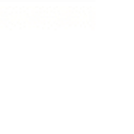
בשפה של חוקים ברורים: נכון או לא נכון, טוב או רע, א
או אחר. השפה הזו מייצרת תחושת סדר ושליטה, אך ג
מצמצמת את הדמיון ומגבילה את האפשרות לחלום
מעבר למה שאנחנו מכירים. אבל מה אם ה"אני" שלנו
איננו בית קשיח עם קירות, אלא חלון? חלון שדרכו
זורמים נהר החיים, אור הבריאה ואנרגיית האהבה
שמחזיקים אותנו גם כשאנחנו מתפזרים. מה אם לא
נדרש מאיתנו