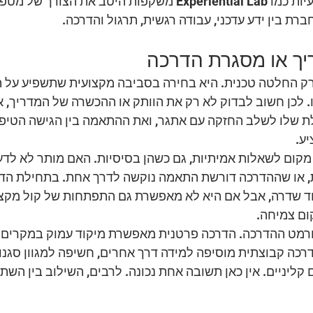
הזה, פלטפורמות מקצועיות כמו Experiential Lab משקפות היטב את ה
ברת בין ידע עדכני, עבודה רגשית, תרגול והדרכה.
יך או מסגרת הדרכה
רק החלטה טכנית. היא בחירה בסביבה מקצועית שתשפיע על 
 לכן חשוב לבדוק לא רק את הוותק או ההכשרה של המדריך, אל
ת שלו לשלב החזקה עם אתגר, ואת ההתאמה בין הגישה הטיפו
ע.
מקום לשאלות אמיתיות, גם כשהן בסיסיות. האם מותר לא לדע
, או שההדרכה דורשת התאמה נוקשה לדרך אחת. בתחילת הדרך
שדרה, אבל אם היא לא מאפשרת גם התפתחות של קול מקצועי
ום צמיחה.
פורמט ההדרכה. הדרכה פרטנית מאפשרת מיקוד עמוק במקרים
כה קבוצתית מוסיפה למידה דרך אחרים, חשיפה למגוון סגנונו
קליניים. אין כאן תשובה אחת נכונה. לרבים, השילוב בין השתי