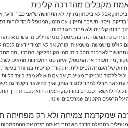
מת מקבלים מהדרכה קלינית
טחון, אבל לא ביטחון מזויף. לא התחושה ש"אני כבר יודע", א
יקה, ניסוי, חשיבה ותיקון. עם הזמן, המטפל לומד לזהות דפ
וך הבנה קלינית ולא מתוך תגובתיות.
תוח יכולת המשגה. הרבה מטפלים מתחילים מרגישים את החומ
ם קולטים שמשהו משמעותי קורה, אך לא תמיד יודעים לנסח ל
 תחושות לאבחנה תהליכית: מהו הקונפליקט המרכזי, מה מתר
וד, מה מעורר את המטפל, ואיזה סוג התערבות מתאים לשלב 
זוק של העמדה הטיפולית. זו נקודה קריטית במיוחד בגישות מ
יכול ללמוד טכניקות מצוינות, אך אם הוא לא מבין כיצד ללוות 
ת עם כאב מבלי למהר לסגור אותו, ואיך להישאר בקשר גם כשע
 עלולה להישאר טכנית. בהדרכה, העמדה הזאת נבנית דרך התנס
על הרגעים הקטנים שמרכיבים שינוי.
רכה שמקדמת צמיחה ולא רק מפחיתה ח
למטפלים בתחילת הדרך משרתת באותה מידה את ההתפתחות ה