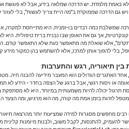
לא באמת מלמדת. יש הדרכה שמלאה בידע, אבל לא פוגשת א
יש גם הדרכה שממוקדת ב"מה היית צריך לעשות", בלי לעזור ל
כה שמשלבת כמה רבדים בו-זמנית. היא מתייחסת למקרה, אך
ונקרטיות, אך גם את האופן שבו נבנית ברית טיפולית. היא 
קדם", אלא שואלת מה מתאפשר כעת שלא התאפשר קודם. היא
ל, בלי להפוך אותן למרכז, אלא להשתמש בהן כמקור מידע קלי
ין תיאוריה, רגש והתערבות
אחד האתגרים הגדולים הוא המעבר מידיעה להבנה חיה. מטפל
ה או ויסות רגשי, אבל ברגע של הצפה בחדר - הידע לא תמיד 
סת תרגול יכולה להיות משמעותית במיוחד. היא לא מסתפקת 
מטפל לזהות בזמן אמת מה קורה, מה הוא מרגיש, ומה הצעד הב
רבים מחפשים מסגרות למידה שמציעות יותר מהרצאה תיאורט
 להעמיק, להתנסות, לקבל משוב, ולבנות מיומנות קלינית 