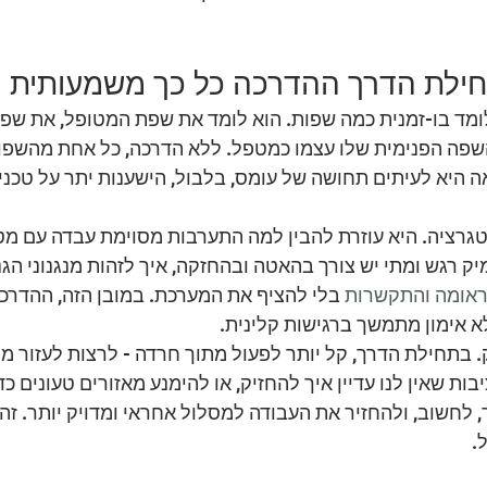
חילת הדרך ההדרכה כל כך משמעותית
מד בו-זמנית כמה שפות. הוא לומד את שפת המטופל, את שפת
פה הפנימית שלו עצמו כמטפל. ללא הדרכה, כל אחת מהשפו
 היא לעיתים תחושה של עומס, בלבול, הישענות יתר על טכניק
טגרציה. היא עוזרת להבין למה התערבות מסוימת עבדה עם מט
יק רגש ומתי יש צורך בהאטה ובהחזקה, איך לזהות מנגנוני הג
אומה והתקשרות
 בלי להציף את המערכת. במובן הזה, ההדרכה
א אימון מתמשך ברגישות קלינית.
 בתחילת הדרך, קל יותר לפעול מתוך חרדה - לרצות לעזור מה
ות שאין לנו עדיין איך להחזיק, או להימנע מאזורים טעונים כד
לחשוב, ולהחזיר את העבודה למסלול אחראי ומדויק יותר. זה
.