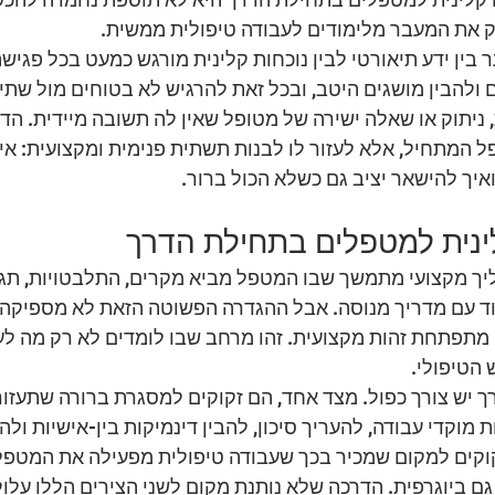
 את המעבר מלימודים לעבודה טיפולית ממשית.
בין ידע תיאורטי לבין נוכחות קלינית מורגש כמעט בכל פגיש
 ולהבין מושגים היטב, ובכל זאת להרגיש לא בטוחים מול שתי
 ניתוק או שאלה ישירה של מטופל שאין לה תשובה מיידית. הד
 המתחיל, אלא לעזור לו לבנות תשתית פנימית ומקצועית: איך
איך להישאר יציב גם כשלא הכול ברור.
ינית למטפלים בתחילת הדרך
יך מקצועי מתמשך שבו המטפל מביא מקרים, התלבטויות, תגו
וד עם מדריך מנוסה. אבל ההגדרה הפשוטה הזאת לא מספיקה. 
 מתפתחת זהות מקצועית. זהו מרחב שבו לומדים לא רק מה לע
 הטיפולי.
יש צורך כפול. מצד אחד, הם זקוקים למסגרת ברורה שתעזור
 מוקדי עבודה, להעריך סיכון, להבין דינמיקות בין-אישיות ולה
זקוקים למקום שמכיר בכך שעבודה טיפולית מפעילה את המטפל 
 גם ביוגרפית. הדרכה שלא נותנת מקום לשני הצירים הללו עלו