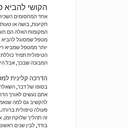
הקושי להביא ט
אחד המחסומים השכיחי
תקיעות, בושה או טעות.
המקומות האלה הם חומ
מטפל שמסוגל להביא רג
יותר ממטפל שמביא רק 
הטיפולית תמיד כוללת 
המבוכה שבכך, אבל היא
הדרכה קלינית למט
בסופו של דבר, השאלה א
אתם נעשים לאורך הדר
להקשיב גם למה שנאמר 
פעולה טיפולית ברורה.
זה תהליך שלוקח זמן. א
בודד, לבין שנים ראשונ