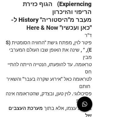
Expierncing)   הגוף כזירת 
הריפוי והזיכרון
מעבר מ"היסטוריה" History ל-
"כאן ועכשיו" 
& Now
Here
ד"ר 
פיטר לוין, מפתח גישת "החוויה הסומטית (S
E), " , שינה את האופן שבו העולם המערבי 
מבין
טראומה. עד להופעתו, הנטייה הייתה להתיי
חס 
לטראומה כאל "אירוע שקרה בעבר" והשאיר
 חותם
פסיכולוגי. לוין טען, ובצדק, שהטראומה אינה
 נמצאת 
באירוע עצמו, אלא בתוך
 מערכת העצבים 
של
האדם שחווה אותו.