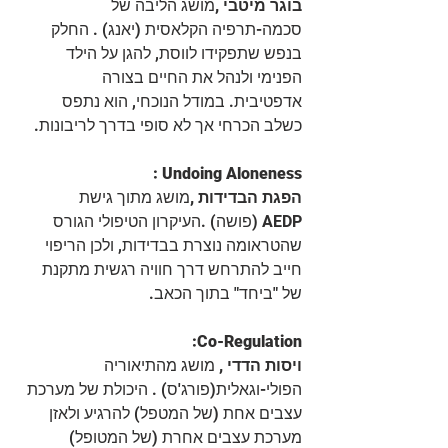
בוגר מיטבי ,
מושג הליבה של 
סכמה-תרפיה הקלאסית (יאנג) . החלק 
בנפש שתפקידו לווסת, להגן על הילד 
הפנימי ולנהל את החיים בצורה 
אדפטיבית. במודל הנוכחי, הוא נתפס 
כשלב הכרחי אך לא סופי בדרך לריבונות.
 : Undoing Aloneness
הפגת הבדידות ,
מושג מתוך גישת 
AEDP (פושה) .העיקרון הטיפולי הגורס 
שהטראומה נוצרת בבדידות, ולכן הריפוי 
חייב להתרחש דרך חוויה רגשית מתקנת 
של "ביחד" בתוך הכאב.
:Co-Regulation
ויסות הדדי ,
 מושג מהתיאוריה 
הפולי-וגאלית(פורג'ס) . היכולת של מערכת 
עצבים אחת (של המטפל) להרגיע ולאזן 
מערכת עצבים אחרת (של המטופל) 