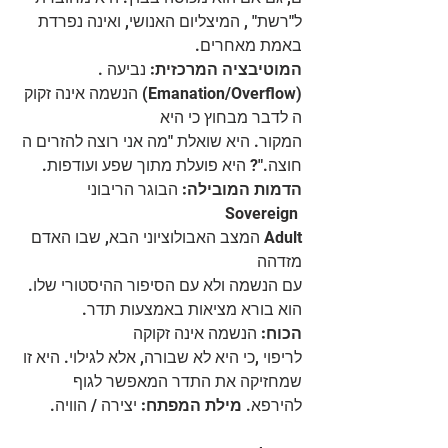
ל"רשת" , המיצליום האנושי, ואינה נפרדת 
באמת מאחרים.
המוטיבציה המרכזית:
 נביעה .
(Emanation/Overflow) הנשמה אינה זקוק
ה לדבר מבחוץ כי היא
המקור. היא שואלת "מה אני רוצה להזרים ה
חוצה."? היא פועלת מתוך שפע ועודפות.
הדמות המובילה:
 הבוגר הריבוני  
Sovereign 
Adult המצב האבולוציוני הבא, שבו האדם 
מזדהה
עם הנשמה ולא עם הסיפור ההיסטורי שלו. 
הוא בורא מציאות באמצעות תדר.
הכוח: 
הנשמה אינה זקוקה 
לריפוי ,כי היא לא שבורה, אלא לגילוי. היא זו 
שמחזיקה את התדר המאפשר לגוף 
להירפא.
 מילת המפתח: 
יצירה / הוויה.