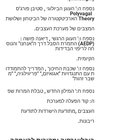
נספח ה:' העוגן הביולוגי , סטיבן פורג'ס  
Polyvagal  
Theory הארכיטקטורה של הביטחון ושלושת
המצבים של מערכת העצבים.
נספח ו:' העוגן הרגשי , דיאנה פושה :
(AEDP) התמרת הסבל דרך ה"אנחנו" והנוס
חה לריפוי הבדידות
הקיומית.
נספח ז:' שכבת החיכוך , המדריך להתמודדו
ת עם התנגדויות "אגואיזם," "פריווילגיה," "מ
שבר זהות"
נספח ח:' המילון החדש , טבלת המרות שפ
ה: קוד הפעלה למערכת 
העצבים ,מתודעת הישרדות לתודעת
ריבונות.