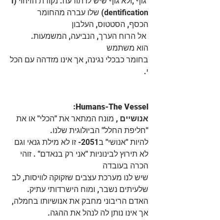
 גוף ,ולא גוף שיש לו תודעה. נקודת הזיהוי (I
dentification) שלו עברה מהחומר 
הכסף, הסטטוס, העלבון
 אל הרוח הערך, הנביעה, המשמעות. 
הוא משתמש 
בחומר כבכלי נגינה, אך אינו מזדהה עם הכל
י.
 :Humans-The Vessel
אנושיים , 
מונח המתאר את "הכלי" או את 
"חליפת החלל" הביולוגית שלנו.
להיות "אנושי" ב2051- זו לא מילת גנאי וגם 
לא תירוץ לבינוניות "אני רק בנאדם" . זוהי 
הכרה בעובדה
שיש לנו מערכת עצבים שזקוקה לוויסות, לב 
שלעיתים נשבר, ומוח הישרדותי עתיק. 
האדם הריבוני מחבק את אנושיותו בחמלה, 
אך אינו נותן לה לנהל את ההגה.