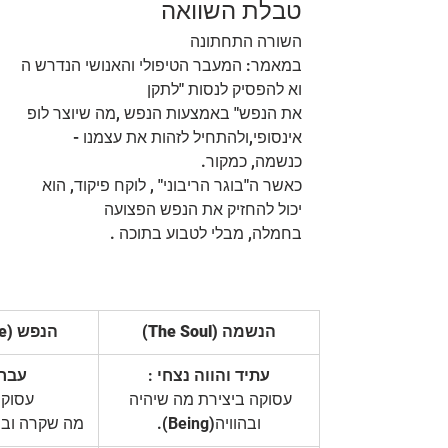
טבלת השוואה
השורה התחתונה 
במאמר: המעבר הטיפולי והאנושי הנדרש ה
וא להפסיק לנסות "לתקן 
את הנפש" באמצעות הנפש ,מה שיוצר לופ 
אינסופי,ולהתחיל לזהות את עצמנו - 
כנשמה, כמקור.
כאשר ה"בוגר הריבוני" , לוקח פיקוד, הוא 
יכול להחזיק את הנפש הפצועה 
בחמלה, מבלי לטבוע בתוכה .
(The Soul) הנשמה
(The Psyche) הנפש
עתיד והווה נצחי
 :
עבר 
עסוקה ביצירת מה שיהיה 
עסוקה
ובהוויה(Being).
מה שקרה ובנ