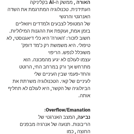
האורה ,
 ממשק ה-AI בקליניקה 
העתידנית. טכנולוגיה המתרגמת את השדה 
האנרגטי והרגשי
של המטופל לצבעים ולמדדים ויזואליים 
בזמן אמת, ועוקפת את ההגנות המילוליות.
חשוב לזכור: 'האורה' היא כלי דיאגנוסטי, לא 
טיפולי. היא משמשת רק כ'מד דופק' 
משוכלל לנפש. הריפוי
עצמו לעולם לא יגיע מהמכונה. הוא 
מתרחש אך ורק במרחב החי, הרוטט 
והחד-פעמי שבין העיניים שלי
לעיניים של קאי. הטכנולוגיה משרתת את 
הביולוגיה של הקשר, היא לעולם לא תחליף 
אותה.
:Overflow/Emanation
נביעה,
 המצב האנרגטי של 
הריבונות. תנועה של אנרגיה מבפנים 
החוצה , כמו