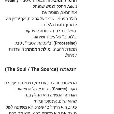
הדמות המובילה:
 הבוגר המיטבי  Healthy 
Adult החלק בנפש שמנהל 
את הכאב, מווסת את
הילד הפנימי ושומר על גבולות, אך עדיין פוע
ל מתוך תגובה לעבר .
 המלכודת: הנפש נוטה להיתקע 
ב"לופים" של עיבוד ושיחזור ,
(Processing) וב"עסקת הסבל" , סבל
תמורת אהבה.  
מילת המפתח:
 הישרדות 
/ ניהול.
הנשמה
(The Soul / The Source) 
המישור:
 תודעתי, אנרגטי, נצחי. התפקיד: ה
מקור (Source) והבורא של המציאות.
הגדרה: 
הנשמה היא החלק בנו 
שהוא שלם, אינסופי ובלתי 
פגיע. היא ה"יהלום" שערכו לא משתנה לעול
ם, גם אם הוא מכוסה בבוץ. היא מחוברת 