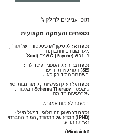
תוכן עניינים לחלק ג'
נספחים והעמקה מקצועית
נספח א:'
 לקסיקון "ארכיטקטורה של אור" , 
מילון מונחים וההבחנה 
בין נפש (Psyche) לנשמה (Soul)
נספח ב
:' העוגן הגופני , פיטר לוין :
(SE) הגוף כזירת הריפוי 
והשחרור מסוד הקיפאון.
נספח ג:'
 העוגן האישיותי , לימור נבות וסוזן 
סימפסון  Schema Therapy המלכודת 
של "פגיעות מדומה"
והמעבר לעימות אמפתי.
נספח ד:'
 העוגן הנוירולוגי , דניאל סיגל :
(IPNB) המדע של התהודה, המוח החברתי ו
ראיית התודעה
.(Mindsight)