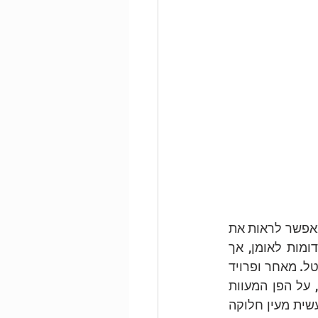
והנה, בעבודה מוקדמת של פרויד, "פנים, עם מראת יד" (1967), אמצעי הרפלקציה שמאפשר לראות את 
האומן (מראת יד) משרת כדי לתת ולקחת בו-זמנית. המראה משקפת פנים שאולי דומות לאומן, אך 
הפנים מעוותות לגמרי. ידית האחיזה של המראה מזכירה את ידית המברשת או השפכטל. מאחר ופרויד 
עוסק במבט ובפעולת ההתבוננות, אולי הוא אומר משהו על מגבלת המבט האנושי, על הפן המעוות 
והאנוכי שיש בו, גם לנוכח הסקרנות והרצון לדעת את המציאות. גם בתמונה הזאת נעשית מעין חלוקה 