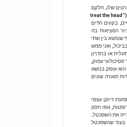
לוסיאן פרויד, אחד מהציירים הגדולים של המאה העשרים, מוכר בעיקר בזכות הפורטרטים שלו, חלקם 
הגדול בעירום. הוא ידוע כמי שהתבונן בכל חלק בגוף האנושי כבעל חשיבות וייחודיות ("treat the head 
as if it was another limb"). בתחילת דרכו סגנונו היה בעל מאפיינים סוריאליסטיים, בקווים חדים 
ובדרך כלל על גבי נייר. עם הזמן הוא נטש את הסגנון הסוריאליסטי והתמקד בציור המציאות בה 
התבונן. הוא טען שהמציאות מכילה את הסוריאליסטי, והרי "מה יותר סוריאליסטי מאף שנמצא בין שתי 
עיניים". כשאני מתבונן על הפורטרטים שלו בולט לי הממד הפיזי, הבשרני והמציאותי כביכול, ואני ממש 
יכול לחוש את הנוכחות של הדמויות, את הריח שלהן אפילו, כאילו אני נמצא אתם במעלית או בחדרון 
קטן אחר, והנוכחות הזאת היא לא בהכרח נעימה לי. במקביל, יש בעבודות שלו גם ממד פסיכולוגי עמוק, 
 את הדברים, פיזית ומנטלית. הוא עוסק בנושא 
ההתבוננות והמבט, פעמים רבות מצייר השתקפויות של עצמו ממראות, ומשלב מקורות תאורה שונים 
אני מתבונן בעבודה המאוחרת הזאת שלו, "צייר בעבודתו, התבוננות" (1993). זוהי תמונת דיוקן עצמי 
המכילה את כל גופו, בעת עבודת הציור בסטודיו. הוא עירום, פרט לזוג נעלי עבודה מרופטות, גופו חסון 
אך נגוע בסימני הזמן והגיל המתקדם, והוא אוחז ביד אחת פלטת צבעים ריבועית, ובשנייה את השפכטל. 
פלטת הצבעים מצוירת קרובה כמו בלתי נפרדת מגופו, מופנית לפינה הימנית למטה, בעוד שהשפכטל 