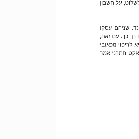
לגזרות, ואני חושב על הנטייה הטבעית לשים דברים בסדר מסוים, על קטלוג כדרך לשלוט, על חשבון 
לבסוף אני חושב על הקשר בין היצירה של לוסיאן פרויד לבין זו של סבו, זיגמונד. שניהם עסקו 
בהתבוננות ובחקר נפש האדם, ושניהם לא פסחו על החלקים המכוערים המתגלים דרך כך. עם זאת, 
בעוד שפרויד, אבי הפסיכואנליזה, ראה בהתבוננות אמצעי לגילוי האמת, אמת שתביא לריפוי מכאובי 
נפש, לוסיאן פרויד מיקד את מבטו בבשר החי ובתהליך ההתבוננות עצמה, ואולי באקט חתרני אמר 