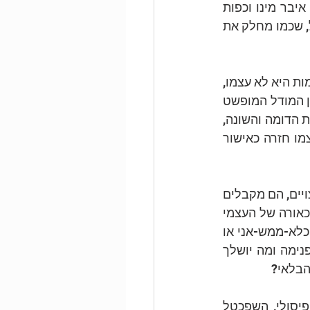
מופנה החוצה, לנקודה הרחוקה ביותר ממרכז גופו, לפינה השמאלית למעלה. ראשו, איבר מינו וכפות 
רגליו כמו מחלקות את הציור לשלושה מוקדים, בעוד שבדיוק במרכז הציור עובר הפנל, שכמו מחלק את 
פרויד משתמש במראות כדי לצייר את עצמו. דמותו המשתקפת עוברת מניפולציה, הדמות היא לא עצמו, 
היא דומה ובו-זמנית אחרת. בדומה לכך, האדם מתבונן בעצמו, ותוך כך הוא משווה בין המודל המופשט 
של עצמו, שיצר מבעוד מועד ההתבוננות, לבין האובייקט המשתקף מולו. הוא קולט את הדומה והשונה, 
הוא מקבל חלקים ודוחה חלקים. מה שמתקבל זוכה בתגית "אני", הוא מקבל את עצמו חזרה כאישור 
מעשה ההתבוננות כרוך גם באבדן. האדם דוחה מעצמו חלקים שלא תואמים או לא רצויים, הם מקבלים 
את התגית "לא אני". הוא מאבד משהו מן היצירה שלו את עצמו - "זה אני!?". האבדן-לכאורה של העצמי 
המפונטז, הוא החלק בו ההתפתחות והיצירה מגיעות לשיא, שכן מה שמתגלה, ונחווה כלא-ממש-אני או 
זר במידה, מתקבל על תנאי, כנכנס למשא ומתן או כעומד למבחן. מה ממנו ייטמע פנימה ומה יושלך 
הבלאי?
חומר היצירה (הצבע) והכלי המפסל נמצאים מנוגדים אחד לשני בתמונה. האקט הפיסולי, השפכטל 