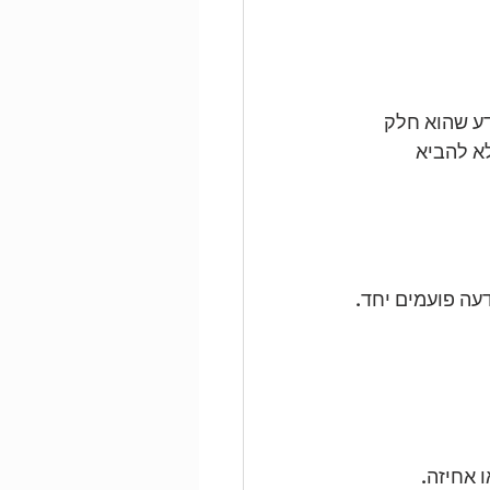
ע שהוא חלק 
א להביא 
עה פועמים יחד.