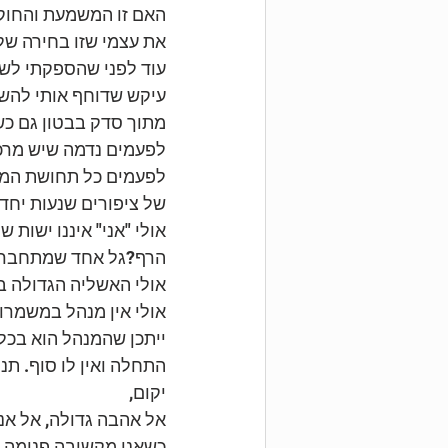
האם זו המשמעת והחוקים
את עצמי שזו בחירה של
עוד לפני שהספקתי לשאו
עיקש שדוחף אותי להשת
מתוך סדק בבטון גם כש
לפעמים נדמה שיש מרכז,
לפעמים כל תחושת המרכ
של ציפורים שנעות יחד ב
אולי "אני" איננו ישות 
הרף?גל אחד שמתחבר ל
אולי האשליה הגדולה ב
אולי אין מנהל במשמרות.
ייתכן שהמנהל הוא בכלל
התחלה ואין לו סוף. תנ
יקום, 
אל אהבה גדולה, אל אנר
כשאני מקשיבה פנימה א