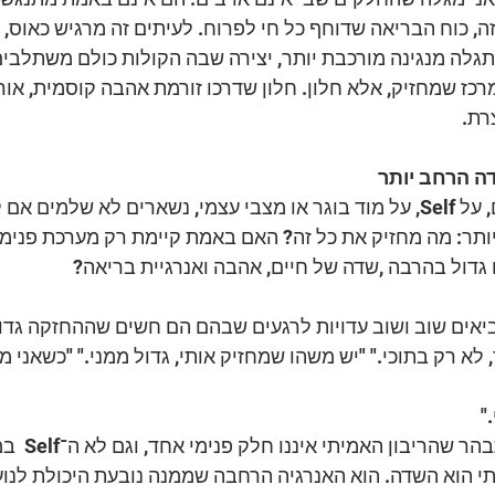
, כוח הבריאה שדוחף כל חי לפרוח. לעיתים זה מרגיש כאוס, 
תגלה מנגינה מורכבת יותר, יצירה שבה הקולות כולם משתלבים
 מרכז שמחזיק, אלא חלון. חלון שדרכו זורמת אהבה קוסמית, אור
רת.
ה הרחב יותר
כל הדיבורים על חלקים, על Self, על מוד בוגר או מצבי עצמי, נשארים לא שלמ
ר: מה מחזיק את כל זה? האם באמת קיימת רק מערכת פנימית
גדול בהרבה ,שדה של חיים, אהבה ואנרגיית בריאה?
יאים שוב ושוב עדויות לרגעים שבהם הם חשים שההחזקה גדו
לא רק בתוכי." "יש משהו שמחזיק אותי, גדול ממני." "כשאני מר
"
בון האמיתי איננו חלק פנימי אחד, וגם לא ה־Self  במובנו הקלאסי. 
תי הוא השדה. הוא האנרגיה הרחבה שממנה נובעת היכולת לנוע