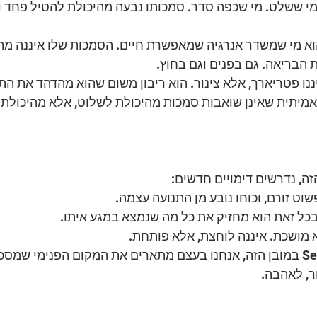
ה מי ששלט. מי שכפה סדר. סמכותו נבעה מהיכולת להטיל פחד 
וא מי שמשדר אנרגיה שמאפשרת חיים. הסמכות שלו איננה מתו
הבריאה. גם בפנים וגם בחוץ. 
ננו פטריארך, אלא צינור. הוא ריבון משום שהוא מהדהד את הת
 אמיתית שאינן שואבות סמכות מהיכולת לשלוט, אלא מהיכולת 
ה, נדרשים דימויים חדשים:
פשוט זורם, וכוחו נובע מן התנועה עצמה.
 ובכל זאת הוא מחזיק את כל מה שנמצא במגע איתו.
א מושכת. איננה לוחצת, אלא פותחת.
כשאנחנו מדברים על Self במובן הזה, אנחנו בעצם מתארים את המקום הפנימי ש
ור, לאהבה.