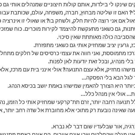
 שינקו לי בילדות, אותם קולות חיצוניים שמנהלים אותי גם 
י? האם זו שליטה מבחוץ, חברה, משפחה, עולם, שכותבת עבור
ל אם אני רוצה להיות חלק, ולשחק בו? או שאולי זו אינרציה פנ
נות, גם כשאני מתעקשת להיצמד לקירות מוכרים. כוח שמזכיר
הסביבה כולה מאותתת שאין סיכוי.
 גרעין יציב שמחזיק אותי גם כשאני מתפזרת. 
ז מתמוססת, ואני חווה את עצמי כרסיסים של חלקים מתחלפי
לי מנהיג, ובכל זאת יודעות לאן לפנות.
שמישהו מחזיק, אלא עצם התנועה? אולי אינני בית עם מרכז, אלא
גל הבא בלי הפסקה...
יותר היא הצורך להאמין שמישהו באמת יושב בכיסא הנהג.
.. אולי אין מנהל כלל...
 תנועה רחבה יותר, זרם תת־קרקעי שמחזיק אותי כל הזמן, נהר 
ועה שאינה נובעת רק מתוכי אלא מחוברת אל שדה רחב יותר, א
גיה, אור שבלעדיו שום דבר לא נברא.
ני מגלה שהחלקים שבי אינם אויבים. הם אינם באמת מתנגשי