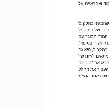
בקשרים חברתיים ובאפשרות לאינטימיות. במקרים מסוימים הם גם פוגמים בתפקוד ואחראיים על 
תיאור התפתחותם של המודים הוא חלק מחינוך פסיכולוגי הניתן בטיפול סכמה. כפי שהצגתי בחלק ב' 
של סדרה זו ("עדכון במודל המודים"), אנו רוצים לייצר ולטפח "קישוריות" בין המוד הבוגר של המטופל 
לבין המודים הילדיים. חינוך על מודל המודים משמש לצורך היכרות ראשונית של המוד הבוגר עם 
קיומם של מודים ילדיים. הכרות זו מכינה את המטופל לרעיון לפיו ישנה פגיעות שעלינו לחשוף בטיפול, 
יש לה רציונל והיסטוריה, וחשיפתה מיטיבה כי היא מחוברת לצרכים שנמצאים בחסך. במקביל, היא גם 
שולחת מסר למודים הילדיים, לפיו "יש לכם מקום כאן". אם נסגנן את הסיפור באופן מתאים לאזנו של 
המטופל, נוכל להשתמש בכך כמקפצה ליצירת חיבור מהיר בין הבוגר לילד. אפשר להציג את "סיפורם 
של המודים" כחינוך פסיכולוגי ראשוני לטיפול או כהמשגה ייחודית למטופל. מומלץ להעביר את החלק 
החינוכי הזה באופן חווייתי, בעזרת רישום, המחשה בעזרת ייצוגים או בכיסאות (ראו תרשים אחד המציג 