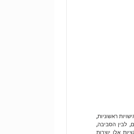
: מסלול ההתפתחות של מצבי עצמי האדם נולד עם מזג (1), המכיל נטיות ורגישויות ראשוניות, 
לתוך סביבה בעלת סגנון ומאפיינים (2). המפגש בין מזג הילד וצרכיו האורגניזמיים, לבין הסביבה, 
מעורר רגשות וצרכים רגשיים, אשר לעיתים מקבלים מענה ולעיתים לא. אינטראקציות אלו יוצרות 