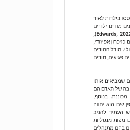
מודל המודים בסכמה תרפיה מציע כי האדם "מכיל" שלל מצבי עצמי, אשר חלקם התבססו בילדות לאור 
אינטראקציות עם הסביבה, ובפרט חוויות התקשרות מוקדמות. מצבי עצמי אלו מכונים מודים ילדיים 
(Child modes). מודים ילדיים פועלים על פי דגמי עבודה פנימיים של העצמי (Edwards, 2022), 
המבוססים על זיכרונות ילדות וינקות. הם מקושרים למערכות הרגש המוחיות ומקודדים כזיכרון אפיזודי, 
כלומר, אינם מחוברים באופן ישיר למערכת המושגית, ועל כן אינם מיוצגים באופן מילולי. מודל המודים 
מצביע על שלושה סוגים של מודים ילדיים, בעלי הבדלים מהותיים ביניהם: מודים ילדיים פגיעים, מודים 
כל גישה בפסיכותרפיה מספרת סיפור על האדם ועל המרכיבים או הכוחות המרכזיים שמביאים אותו 
לכדי רווחה או סבל נפשיים. הסיפור של סכמה תרפיה מתחיל בצרכי הליבה. צרכי הליבה של האדם הם 
חלק מהותי מהמערכות הרגשיות והמוטיבציוניות המולדות, וסביבם חוויית העצמי מכוננת. בנוסף, 
האדם נולד עם מזג, מאפיינים מולדים של רגישות ונטיות בסיסיות, שישפיעו על האופן שבו הוא יחווה 
את המגע עם העולם, הפנימי והחיצוני. עם היוולדו, האדם פוגש בסביבה, מפגש העתיד להניב 
אינטראקציות של סיפוק ועונג, כמו גם חסך, פגיעה ודיכוי. אינטראקציות אלו יכוננו בו מפות מנטליות 
המכונות סכמות, דרכן ייבנו תפיסות העצמי ותפיסות העולם של האדם, כמו גם האופנים בהם מתנהלים 