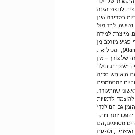
מה קורה במקרים בהם הסביבה לא מספקת מענה לצורך שהתעורר? המערכת הרגשית של ילד 
שהתעורר בבהלה מקול רעם, תאותת על סכנה בעזרת פחד, שיגיע יחד עם מוטיבציה לחפש הגנה 
בדמות אחר בוגר. במקרה בו אין דמות זמינה כזאת בסביבת הילד, או שהדמויות ההוריות בסביבה אינן 
מקדמות תחושת ביטחון, נוצרת מצוקה מתמשכת, במקרה הזה פחד מפגיעה ותחושת נטישה, לבד מול 
עולם מפחיד ומסוכן. התרחשות כזו, בייחוד אם היא חוזרת על עצמה בהקשרים שונים, מייצרת למידה 
י פגיע
 מורכב מן 
החוויה הרגשית והבין אישית שנוצרה באותם רגעים של טראומה ולבדות (Aloneness), ומכיל את 
החיבור לצורכי הליבה שהופקרו. יחד עם זאת, הוא גם מכיל את לקח ההפקרה, "במקרה של צורך – אין 
מענה". על כן כאשר מופיע מוד ילדי פגיע, סביר שהנטייה לפעולה מוכוונת צורך תהייה מעוכבת. הילד 
בדוגמה הזאת למד לא לחפש מענה רגשי והגנה בסביבה הקרובה שלו במצבים בהם הוא חש סכנה 
ופחד. עם זאת, עליו בכל זאת למצוא מוצא למצבו הפגיע, ועל כן הוא פונה לכיוונים חלופיים המסתמכים 
על תגובות משניות, גם הן בעלות אופי הישרדותי, אך מכילות התפשרות על הצורך הראשוני שהתעורר. 
למשל, הילד יכול ללמד עצמו להתנתק רגשית, להתכחש לתחושות של פחד או להיצמד לדמויות 
ואזורים מוכרים. תגובות משניות אלו הן חלק משלושה סגנונות תגובה שיתפתחו עם הזמן גם הם לכדי 
מצבי עצמי, אותם נכנה מודים של התמודדות. ככל שמודים אלו יעברו אקטיבציה הם יהפכו יותר ויותר 
לחלק ממרקם הזהות והנראטיב של העצמי, ובעוד שהם עשויים להיות מועילים בהקשרים מסוימים, הם 
עלולים למנוע באופן מתמשך מגע עם רגשות וצרכי ליבה, לטשטש את תחושת הזהות העצמית, ולפגום 