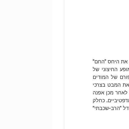
מתוך שלל מצבי העצמי, המודים, המדוברים בסכמה תרפיה, המודים הילדיים קיבלו את היחס "החם" 
ביותר. אלו הם המופעים הפגיעים של הנפש, הם ליבת האישיות, ומהווים את המופע החיצוני של 
הסכמות וצרכי הליבה. המאמר הבא מתאר את מושג המוד הילדי, ומציג את "סיפורם של המודים 
הילדיים", הנראטיב ההתפתחותי של מצבי העצמי בסכמה תרפיה. בהמשך נעמיק את המבט בצרכי 
הליבה כמחוללים של אישיות דרך תיאורית הצרכים של קרול דווק (Dweck, 2017). לאחר מכן אפנה 
לתיאור של שלושת אשכולות  המודים הילדיים: פגיעים, כועסים/בלתי-ממושמעים ואדפטיביים. כחלק 
מן המודים הפגיעים, אציג את מוד הילד האדפטיבי (Goren-Gilad, 2023) העולה במודל "הרב-שכבתי" 