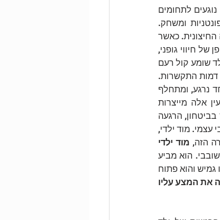
יחסים בין העצמי והזולת. צרכי הליבה שתוארו (Young, Klosko & Wieshaar, 2003)  נוגעים לתחומים 
של התקשרות בטוחה, אוטונומיה ומסוגלות, הבעה רגשית, גבולות מציאותיים, ספונטניות ומשחק. 
מערכות הרגש המולדות של הילד נועדו לספק מידע לגבי מצבו הפנימי ולגבי הסביבה החיצונית. כאשר 
נוצר מצב של סכנה, חסך או פוטנציאל לעונג וסיפוק, המערכת הרגשית מאותתת באופן של חיווי גופני, 
רגשי ומוטיבציוני. חלק מאותה מערכת רגשית, הוא הדחף או הנטייה לפעולה. כאשר ילד שומע קול רעם 
ונבהל, ומתעורר פחד המאותת על סכנה, עולה עמו צורך בהגנה, ודחף לחפש מגע עם דמות התקשרות. 
כאשר ישנו הורה זמין למלא את הצורך של הילד בהרגעה, הצורך בא על סיפוקו, הפחד נרגע, ומתחלף 
בחוויה רגשית אחרת, של רוגע וקרבה ותחושת בטחון. עם הזמן, אינטראקציות מעין אלה מייצרות 
למידה עמוקה, רגשית ובין-אישית, של קשר בטוח המספק מענה על מצבים של צורך בביטחון, הרגעה 
ונחמה. למידה זו מייצרת דפוסים של חוויה והתנהגות, שאנו מכנים אותם מודים או מצבי עצמי. מוד ילדי, 
ה הזה, 
מוד ילדי 
. כאשר הילד נמצא במצב עצמי ילדי מסופק הוא נינוח, עירני, משחקי או אף שובבי. הוא מביע 
מחוות של קרבה ורוגע המתחלפות בהתנהגויות של סקרנות וחקר סביבתי. הקשב שלו גמיש והוא פתוח 
מוד ילדי מסופק מהווה את המצע עליו 