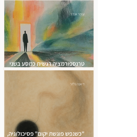
למטפלים
עומר אנדר
טרנספורמציה רגשית כמסע בשני
חלקים - חלק א': הגעה לרגש
דיאנה גלזר
"כשנפש פוגשת יקום" פסיכולוגיה,