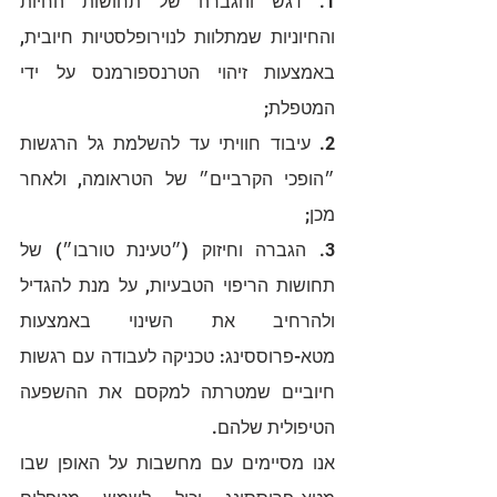
1. דגש והגברה של תחושות החיות 
והחיוניות שמתלוות לנוירופלסטיות חיובית, 
באמצעות זיהוי הטרנספורמנס על ידי 
המטפלת;
2. עיבוד חוויתי עד להשלמת גל הרגשות 
״הופכי הקרביים״ של הטראומה, ולאחר 
מכן;
3. הגברה וחיזוק (״טעינת טורבו״) של 
תחושות הריפוי הטבעיות, על מנת להגדיל 
ולהרחיב את השינוי באמצעות 
מטא-פרוססינג: טכניקה לעבודה עם רגשות 
חיוביים שמטרתה למקסם את ההשפעה 
הטיפולית שלהם.
אנו מסיימים עם מחשבות על האופן שבו 