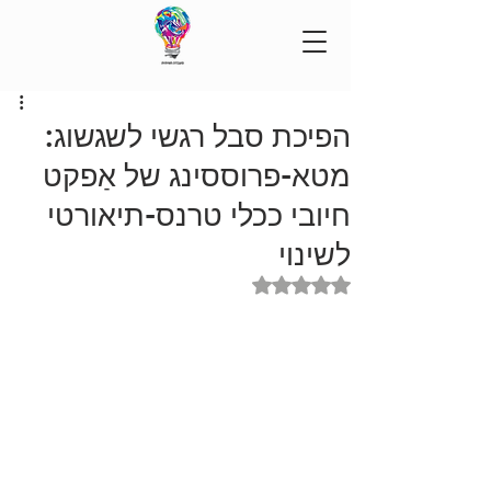
הפיכת סבל רגשי לשגשוג:
מטא-פרוססינג של אַפקט
חיובי ככלי טרנס-תיאורטי
לשינוי
דירוג של NaN מתוך 5 כוכבים