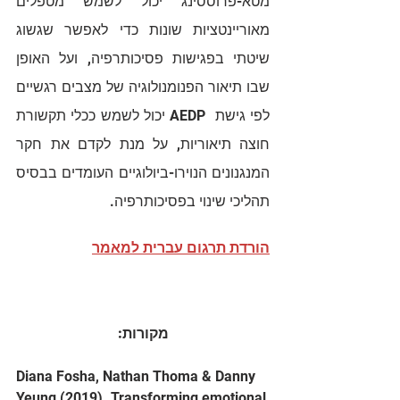
מטא-פרוססינג יכול לשמש מטפלים 
מאוריינטציות שונות כדי לאפשר שגשוג 
שיטתי בפגישות פסיכותרפיה, ועל האופן 
שבו תיאור הפנומנולוגיה של מצבים רגשיים 
לפי גישת  AEDP יכול לשמש ככלי תקשורת 
חוצה תיאוריות, על מנת לקדם את חקר 
המנגנונים הנוירו-ביולוגיים העומדים בבסיס 
תהליכי שינוי בפסיכותרפיה.
הורדת תרגום עברית למאמר
מקורות:
Diana Fosha, Nathan Thoma & Danny 
Yeung (2019). Transforming emotional 