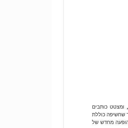
המחבר מדגיש את ההבדל בין חשיפה והכחדה לבין התגבשות מחדש של זיכרון, ומצטט כותבים 
הטוענים כי התגבשות מחדש כוללת "מחיקה" של עקבות הזיכרון מן האמיגדלה, בעוד שחשיפה כוללת 
יצירת זיכרון חדש "מתחרה" בקורטקס הפרה-פרונטלי (ועל כן היא רגישה לנסיגה והופעה מחדש של 