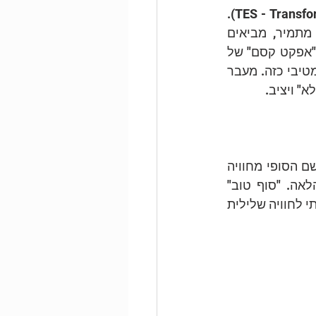
המחבר מכנה את העקרון הנ"ל "רצף רגשי מתמיר" (TES - Transformative Emotional Sequence). 
לטענתו, מפגשים טיפוליים במהלכם מתקיים ביטוי מוצלח של אותו רצף רגשי מתמיר, מביאים 
לשינויים רצויים הנשמרים לאורך זמן. יחד עם זאת, המחבר מדגיש כי לא מדובר על "אפקט קסם" של 
ריפוי מידי, ובדרך כלל נדרשים מפגשים מרובים עד אשר ניתן ליצר מפגש טרנספורמטיבי כזה. מעבר 
" ויציב.
"סוף טוב הכל טוב": המחבר מצביע על התופעה של "אפקט האחרונות", כאשר הרושם הסופי מחוויה 
משמעותית שעברנו, יקבע את המשמעות שתיגזר ואת האפקט של החוויה עלינו הלאה. "סוף טוב" 
משמעותו עשויה להיות המידע לגבי התוצאה של המקרה/חוויה. סוף אלטרנטיבי-חווייתי לחוויה שלילית 