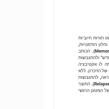
 – רה-קונסולידציה (התגבשות מחדש) של זיכרון: נראה שזיכרונות חיוביים או חוויות חיוביות 
אינן מספיקות בפני עצמן כדי לשנות למידה רגשית, וכי ישנו פקטור חשוב לתזמון וחלון הזדמנויות, 
במהלכו הזיכרון ניתן להתגבשות מחדש, לרה-קונסולידציה (Memory re-consolidation). הכותב 
מצטט ממחקרים שהראו כי זיכרון שהתגבש לכדי זיכרון לטווח ארוך ניתן "לעריכה מחדש" ולהתגבשות 
מחדש. בתהליך רה-קונסולידציה, זיכרון מגובש נעשה נגיש לעדכון, לאחר שנעשתה לו אקטיבציה 
רגשית. חלון הזמן בו ניתן לבצע עדכון זה, לפי מחקרים, הוא כשעה לאחר האקטיבציה של הזיכרון. ללא 
אקטיבציה רגשית של הזיכרון, חשיפה לגירוי המעורר בלבד אינה מובילה, ככל הנראה, להתגבשות 
מחדש של הזיכרון, אלא להכחדה של האלמנט הרגשי, ועל כן, אינה מונעת נסיגה (Relapse). התוצר 
הסופי של תהליך התגבשות מחדש הוא שינוי של משמעות עקבות הזיכרון או הסרה של המטען הרגשי 