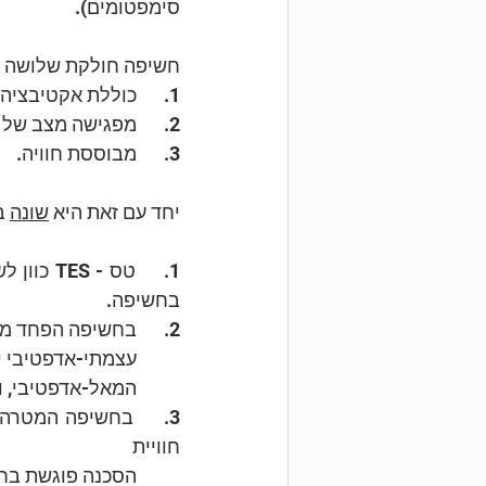
סימפטומים).
חשיפה חולקת שלושה 
1.	כוללת אקטיבציה רגשית.
2.	מפגישה מצב של עוררות עם מצב רגשי אחר.
3.	מבוססת חוויה.
יחד עם זאת היא 
שונה
 ב
בחשיפה.
2.	בחשיפה הפחד מוצמד לחוסר פחד או תחושת בטחון, בעוד ש-TES כולל הצמדה של מצב רגשי 
	עצמתי-אדפטיבי יחד עם מצב מאל-אדפטיבי, כאשר המצב הרגשי האדפטיבי אינו תואם למצב 		
	המאל-אדפטיבי, ונחווה גופנית.
חוויית 
	הסכנה פוגשת בחוויית בטחון. המטרה ב-TES היא הפיכה של מצב רגשי שלילי למצב רגשי חיובי.