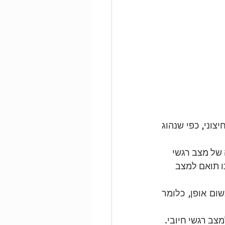
1.	טס - TES כוון לשינוי של כל מצב בלתי מסתגל, ולא רק פחד מגירוי פנימי או חיצוני, כפי שנהוג 
3.	בחשיפה המטרה ללמד את המטופל כי הגירוי המעורר אינו מסוכן או מזיק בשום אופן, כלומר 