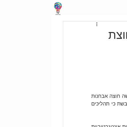
וצת
מגמה עדכנית במחקר פסיכותרפיה ובגישות אינטגרטיביות עדכניות לטיפול היא גישה חוצה אבחנות 
וחיפוש אחר מרכיבים משותפים (Common factors) של שינוי. הבנה הולכת ומתגבשת כי תהליכים 
הנס וולינג (Welling, 2012) בוחן תהליכי שינוי בפסיכותרפיה דרך בחינת ארבע גישות אינטגרטיביות 