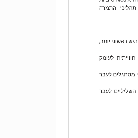
וחווייתיות (AEDP, EFT, EMDR, CT), תוך ניסיון לנסח תהליך משותף של תהליכי התמרה 
, מתוך הנחה כי "מתחת" למצב או הרגש הבעייתי, ישנו רגש ראשוני יותר, 
 – שהייה וחקירה חווייתית לעומק 
 (מצבי עצמי), ממצבים בלתי מסתגלים לעבר 
 – במעבר בין הרגשות השליליים לעבר 