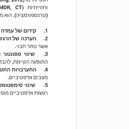
(טרנספורמציה). הוא מ
1.	
קידום של עמדה ח
2.	
הערכה של הרגש 
אשר נותר חבוי.
3.	
שינוי ספונטני 
התופעה הקיימת, להבדי
4.	
התערבויות התומ
מצבים אדפטיביים.
5.	
שינוי סימפטומט
רגשות אדפטיביים מופי